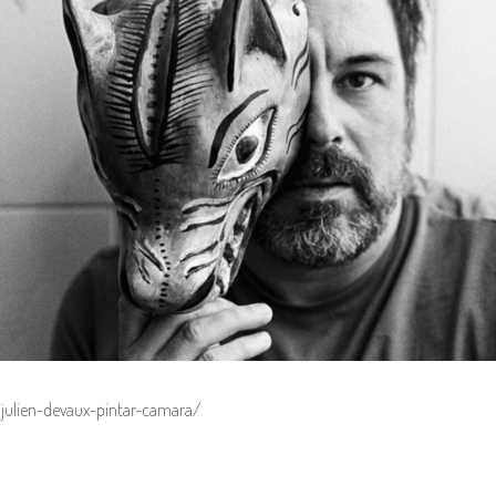
julien-devaux-pintar-camara/