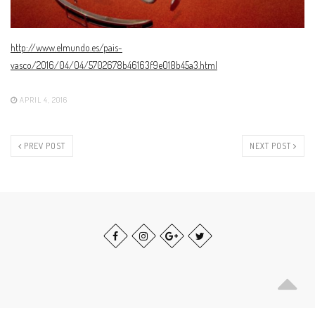
http://www.elmundo.es/pais-
vasco/2016/04/04/5702678b46163f9e018b45a3.html
APRIL 4, 2016
PREV POST
NEXT POST