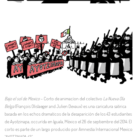
Bajo el sol de Mexico
– Corto de animacíon del colectivo
La Nueva Ola
Belga
(François Olislaeger and Julien Devaux) es una caricatura satirica
basada en los echos dramaticos de la desaparición de los 43 estudiantes
de Ayotzinapa, occurída en Iguala, México el 26 de septiembre del 2014. El
corto es parte de un largo producido por Amnestia Internacional Mexico
“AYOTZINAPA 43”.